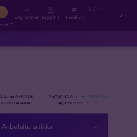
NO
Diagrammer
Logg inn
Handlekurv
Close
avex ID
Gullpriser (XAU-NOK)
40467,80 NOK/oz
+ 619,50 NOK
Sølvpris (XAG-NOK)
584,18 NOK/oz
- 3,88 NOK
Anbefalte artikler