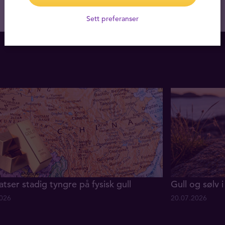
Sett preferanser
atser stadig tyngre på fysisk gull
Gull og sølv i 
2026
20.07.2026