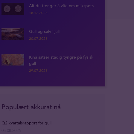
Alt du trenger å vite om milkspots
18.12.2025
Gull og sølv i juli
20.07.2026
Kina satser stadig tyngre på fysisk
gull
29.07.2026
Populært akkurat nå
Q2 kvartalsrapport for gull
05.08.2026