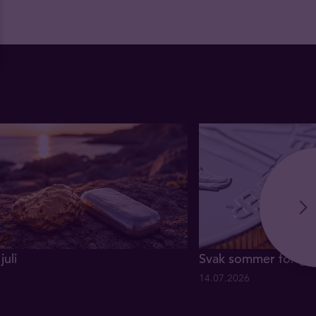
juli
Svak sommer for gul
14.07.2026