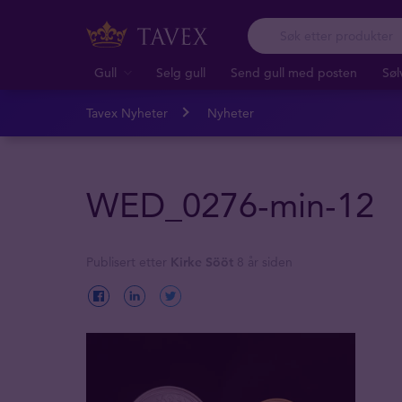
Gull
Selg gull
Send gull med posten
Søl
Tavex Nyheter
Nyheter
WED_0276-min-12
Publisert etter
Kirke Sööt
8 år siden