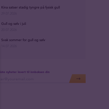
Kina satser stadig tyngre på fysisk gull
29.07.2026
Gull og sølv i juli
20.07.2026
Svak sommer for gull og sølv
14.07.2026
siste nyheter levert til innboksen din