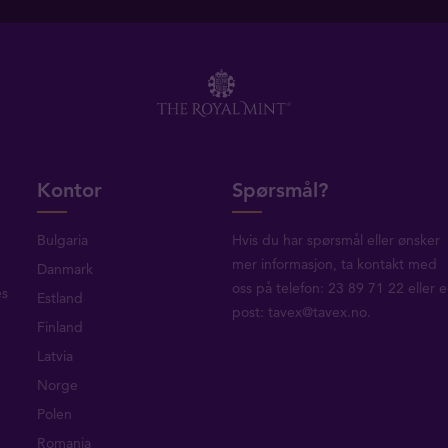
Kontor
Spørsmål?
Bulgaria
Hvis du har spørsmål eller ønsker
mer informasjon, ta
kontakt med
Danmark
oss
på telefon: 23 89 71 22 eller e
es
Estland
post:
tavex@tavex.no
.
Finland
Latvia
Norge
Polen
Romania