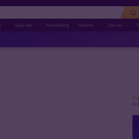
v
Selg sølv
Prisutvikling
Nyheter
Om oss
T