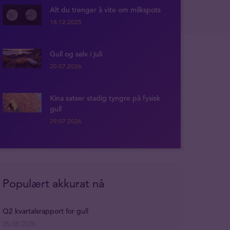
Alt du trenger å vite om milkspots
18.12.2025
Gull og sølv i juli
20.07.2026
Kina satser stadig tyngre på fysisk
gull
29.07.2026
Populært akkurat nå
Q2 kvartalsrapport for gull
05.08.2026