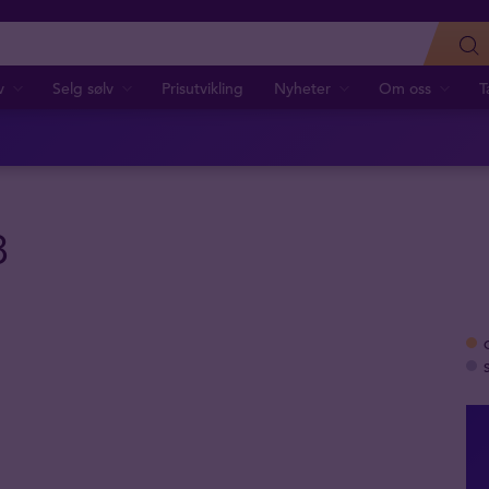
v
Selg sølv
Prisutvikling
Nyheter
Om oss
T
8