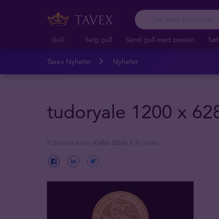
Gull
Selg gull
Send gull med posten
Søl
Tavex Nyheter
Nyheter
tudoryale 1200 x 62
Publisert etter
Kirke Sööt
4 år siden