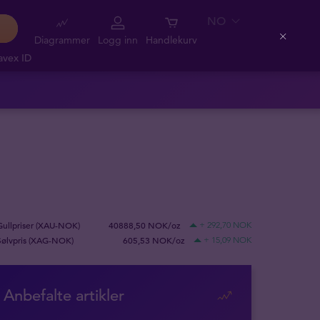
NO
Diagrammer
Logg inn
Handlekurv
Close
avex ID
Gullpriser (XAU-NOK)
40888,50 NOK/oz
+ 292,70 NOK
Sølvpris (XAG-NOK)
605,53 NOK/oz
+ 15,09 NOK
Anbefalte artikler