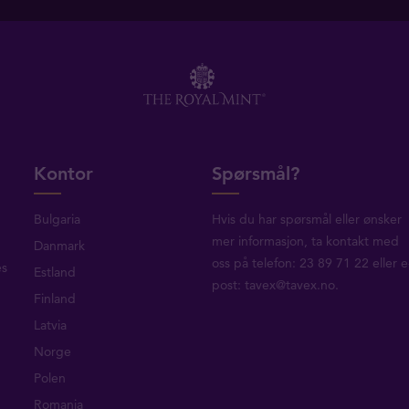
Kontor
Spørsmål?
Bulgaria
Hvis du har spørsmål eller ønsker
mer informasjon, ta
kontakt med
Danmark
oss
på telefon: 23 89 71 22 eller e
es
Estland
post:
tavex@tavex.no
.
Finland
Latvia
Norge
Polen
Romania