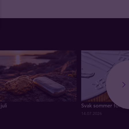
juli
Svak sommer for gul
14.07.2026