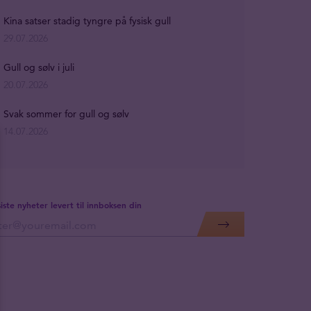
Kina satser stadig tyngre på fysisk gull
29.07.2026
Gull og sølv i juli
20.07.2026
Svak sommer for gull og sølv
14.07.2026
siste nyheter levert til innboksen din