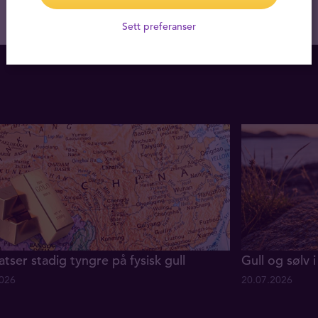
Sett preferanser
atser stadig tyngre på fysisk gull
Gull og sølv i 
2026
20.07.2026