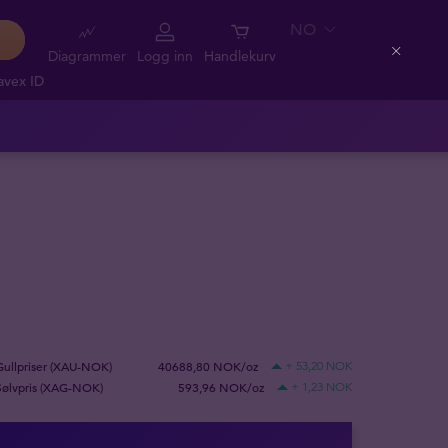
NO
Diagrammer
Logg inn
Handlekurv
Close
avex ID
Gullpriser (XAU-NOK)
40688,80 NOK/oz
+ 53,20 NOK
Sølvpris (XAG-NOK)
593,96 NOK/oz
+ 1,23 NOK