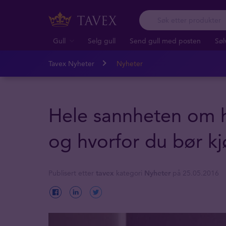
Gull
Selg gull
Send gull med posten
Søl
Tavex Nyheter
Nyheter
Hele sannheten om h
og hvorfor du bør k
Publisert etter
tavex
kategori
Nyheter
på 25.05.2016