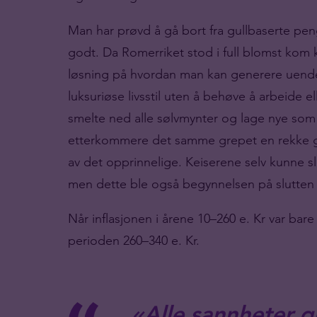
Man har prøvd å gå bort fra gullbaserte pe
godt. Da Romerriket stod i full blomst kom 
løsning på hvordan man kan generere uendel
luksuriøse livsstil uten å behøve å arbeide 
smelte ned alle sølvmynter og lage nye som
etterkommere det samme grepet en rekke gan
av det opprinnelige. Keiserene selv kunne slø
men dette ble også begynnelsen på slutten 
Når inflasjonen i årene 10–260 e. Kr var bare
perioden 260–340 e. Kr.
«Alle sannheter g