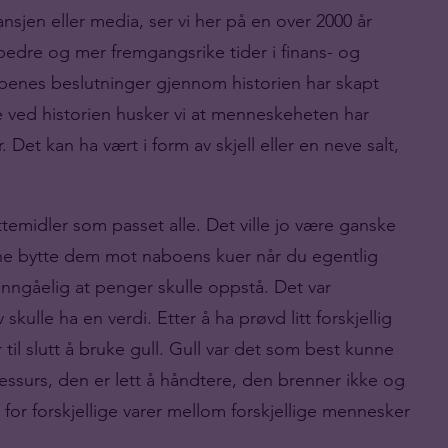
nsjen eller media, ser vi her på en over 2000 år
bedre og mer fremgangsrike tider i finans- og
enes beslutninger gjennom historien har skapt
le ved historien husker vi at menneskeheten har
. Det kan ha vært i form av skjell eller en neve salt,
ttemidler som passet alle. Det ville jo være ganske
ne bytte dem mot naboens kuer når du egentlig
uunngåelig at penger skulle oppstå. Det var
skulle ha en verdi. Etter å ha prøvd litt forskjellig
til slutt å bruke gull. Gull var det som best kunne
ssurs, den er lett å håndtere, den brenner ikke og
 for forskjellige varer mellom forskjellige mennesker