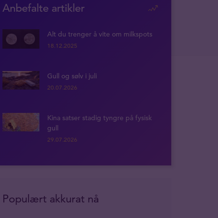
Anbefalte artikler
Alt du trenger å vite om milkspots
18.12.2025
Gull og sølv i juli
20.07.2026
Kina satser stadig tyngre på fysisk
gull
29.07.2026
Populært akkurat nå