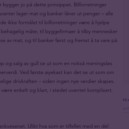
r bygger jo på dette prinsippet. Bilforretninger
uranter lager mat og banker låner ut penger – alle
de ikke formålet til bilforretninger være å hjelpe
en behagelig måte; til byggefirmaer å tilby mennesker
lse av mat; og til banker først og fremst å ta vare på
jøp og salg av gull se ut som en nokså meningsløs
erverdi. Ved første øyekast kan det se ut som om
elige drivkraften – siden ingen nye verdier skapes.
være enkelt og klart, i stedet uventet komplisert.
Få 
kvesenet. Ulikt hva som er tilfellet med en del