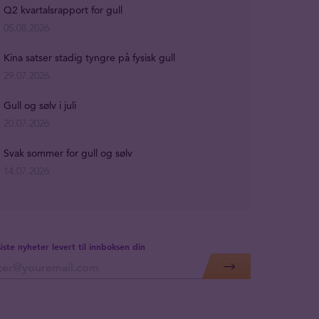
Q2 kvartalsrapport for gull
05.08.2026
Kina satser stadig tyngre på fysisk gull
29.07.2026
Gull og sølv i juli
20.07.2026
Svak sommer for gull og sølv
14.07.2026
siste nyheter levert til innboksen din