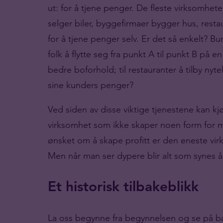
ut: for å tjene penger. De fleste virksomhete
selger biler, byggefirmaer bygger hus, resta
for å tjene penger selv. Er det så enkelt? Bur
folk å flytte seg fra punkt A til punkt B på 
bedre boforhold; til restauranter å tilby nyte
sine kunders penger?
Ved siden av disse viktige tjenestene kan k
virksomhet som ikke skaper noen form for m
ønsket om å skape profitt er den eneste virk
Men når man ser dypere blir alt som synes å 
Et historisk tilbakeblikk
La oss begynne fra begynnelsen og se på ban