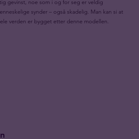
tig gevinst, noe som i og for seg er veldig
nneskelige synder – også skadelig. Man kan si at
hele verden er bygget etter denne modellen.
an