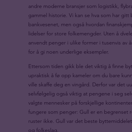
andre moderne bransjer som logistikk, flybra
gammel historie. Vi kan se hva som har gitt 
bankvesenet, men også hvordan finanskjemp
lidelser for store folkemengder. Uten å dve
anvendt penger i ulike former i tusenvis av år
for å gi noen underlige eksempler.
Ettersom tiden gikk ble det viktig å finne by
upraktisk å fø opp kameler om du bare kun
ville skaffe deg en vingård. Derfor var det 
selvfølgelig også viktig at pengene i seg selv 
valgte mennesker på forskjellige kontinenter 
fungere som penger: Gull er en begrenset re
ruster ikke. Gull var det beste byttemiddelet
og folkeslag.