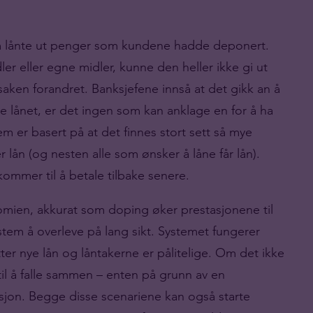
om lånte ut penger som kundene hadde deponert.
 eller egne midler, kunne den heller ikke gi ut
 saken forandret. Banksjefene innså at det gikk an å
e lånet, er det ingen som kan anklage en for å ha
m er basert på at det finnes stort sett så mye
 lån (og nesten alle som ønsker å låne får lån).
kommer til å betale tilbake senere.
omien, akkurat som doping øker prestasjonene til
system å overleve på lang sikt. Systemet fungerer
ter nye lån og låntakerne er pålitelige. Om det ikke
il å falle sammen – enten på grunn av en
asjon. Begge disse scenariene kan også starte