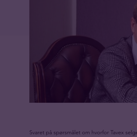
Svaret på spørsmålet om hvorfor Tavex selge