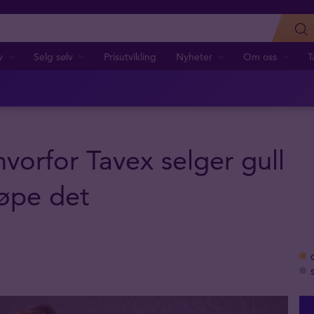
v
Selg sølv
Prisutvikling
Nyheter
Om oss
T
vorfor Tavex selger gull
jøpe det