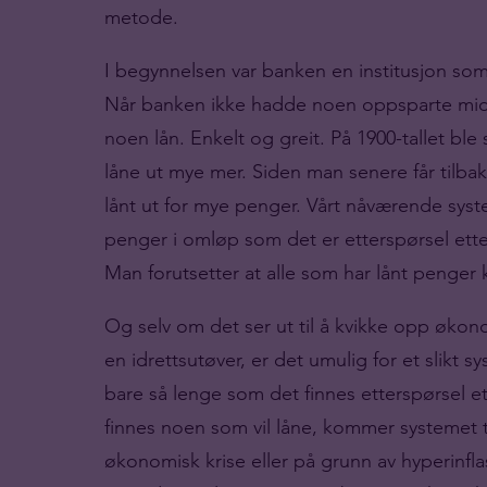
metode.
I begynnelsen var banken en institusjon s
Når banken ikke hadde noen oppsparte midler
noen lån. Enkelt og greit. På 1900-tallet ble
låne ut mye mer. Siden man senere får tilbak
lånt ut for mye penger. Vårt nåværende syste
penger i omløp som det er etterspørsel etter
Man forutsetter at alle som har lånt penger 
Og selv om det ser ut til å kvikke opp økon
en idrettsutøver, er det umulig for et slikt 
bare så lenge som det finnes etterspørsel et
finnes noen som vil låne, kommer systemet t
økonomisk krise eller på grunn av hyperinfl