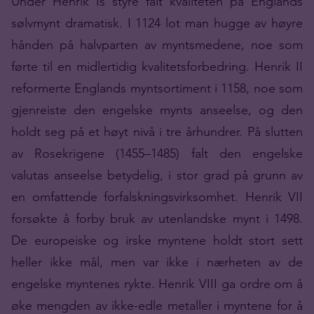
Under Henrik Is styre falt kvaliteten på Englands
sølvmynt dramatisk. I 1124 lot man hugge av høyre
hånden på halvparten av myntsmedene, noe som
førte til en midlertidig kvalitetsforbedring. Henrik II
reformerte Englands myntsortiment i 1158, noe som
gjenreiste den engelske mynts anseelse, og den
holdt seg på et høyt nivå i tre århundrer. På slutten
av Rosekrigene (1455–1485) falt den engelske
valutas anseelse betydelig, i stor grad på grunn av
en omfattende forfalskningsvirksomhet. Henrik VII
forsøkte å forby bruk av utenlandske mynt i 1498.
De europeiske og irske myntene holdt stort sett
heller ikke mål, men var ikke i nærheten av de
engelske myntenes rykte. Henrik VIII ga ordre om å
øke mengden av ikke-edle metaller i myntene for å