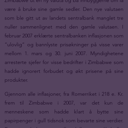
Zimbabwe ut en ny valuta og ba innbyggerne om la
være å bruke sine gamle sedler. Den nye valutaen
som ble gitt ut av landets sentralbank manglet tre
nuller sammenlignet med den gamle valutaen. I
februar 2007 erklærte sentralbanken inflasjonen som
”ulovlig” og bannlyste prisøkninger på visse varer
mellom 1. mars og 30. juni 2007. Myndighetene
arresterte sjefer for visse bedrifter i Zimbabwe som
hadde ignorert forbudet og økt prisene på sine
produkter.
Gjennom alle inflasjoner, fra Romerriket i 218 e. Kr.
frem til Zimbabwe i 2007, var det kun de
menneskene som hadde klart å bytte sine
papirpenger i gull tidsnok som bevarte sine verdier.