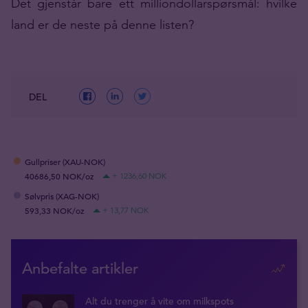
Det gjenstår bare ett milliondollarspørsmål: hvilke
land er de neste på denne listen?
DEL
Gullpriser (XAU-NOK)
40686,50 NOK/oz
+ 1236,60 NOK
Sølvpris (XAG-NOK)
593,33 NOK/oz
+ 13,77 NOK
Anbefalte artikler
Alt du trenger å vite om milkspots