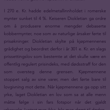
I 270 e. Kr. hadde edelmetallinnholdet i romerske
mynter sunket til 4 %. Keiseren Diokletian ga ordre
om å produsere enorme mengder debaserte
kobbermynter, noe som av naturlige årsaker førte til
prisøkninger. Diokletian skylte på kjøpmennenes
grådighet og beordret derfor i år 301 e. Kr. en slags
prissettingslov som bestemte at det skulle være en
offentlig regulert prisindeks, med dødsstraff for den
som oversteg denne grensen. Kjøpmennene
stoppet salg av sine varer, men det førte bare til
lovgivning mot dette. Når kjøpmennene ga opp sitt
yrke, laget Diokletian en lov som sa at alle menn
måtte følge i sin fars fotspor når det gjaldt
yrkesvalg. Lystret man ikke, ble man dømt til døden.