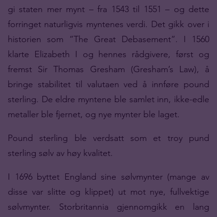
gi staten mer mynt – fra 1543 til 1551 – og dette
forringet naturligvis myntenes verdi. Det gikk over i
historien som ”The Great Debasement”. I 1560
klarte Elizabeth I og hennes rådgivere, først og
fremst Sir Thomas Gresham (Gresham’s Law), å
bringe stabilitet til valutaen ved å innføre pound
sterling. De eldre myntene ble samlet inn, ikke-edle
metaller ble fjernet, og nye mynter ble laget.
Pound sterling ble verdsatt som et troy pund
sterling sølv av høy kvalitet.
I 1696 byttet England sine sølvmynter (mange av
disse var slitte og klippet) ut mot nye, fullvektige
sølvmynter. Storbritannia gjennomgikk en lang