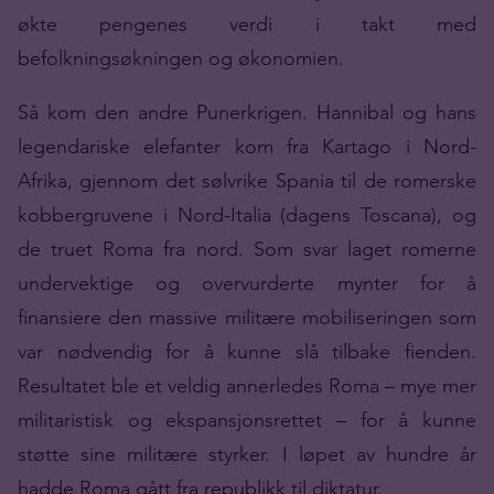
økte pengenes verdi i takt med
befolkningsøkningen og økonomien.
Så kom den andre Punerkrigen. Hannibal og hans
legendariske elefanter kom fra Kartago i Nord-
Afrika, gjennom det sølvrike Spania til de romerske
kobbergruvene i Nord-Italia (dagens Toscana), og
de truet Roma fra nord. Som svar laget romerne
undervektige og overvurderte mynter for å
finansiere den massive militære mobiliseringen som
var nødvendig for å kunne slå tilbake fienden.
Resultatet ble et veldig annerledes Roma – mye mer
militaristisk og ekspansjonsrettet – for å kunne
støtte sine militære styrker. I løpet av hundre år
hadde Roma gått fra republikk til diktatur.