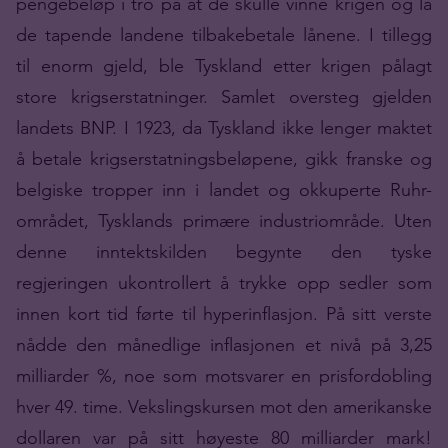
pengebeløp i tro på at de skulle vinne krigen og la
de tapende landene tilbakebetale lånene. I tillegg
til enorm gjeld, ble Tyskland etter krigen pålagt
store krigserstatninger. Samlet oversteg gjelden
landets BNP. I 1923, da Tyskland ikke lenger maktet
å betale krigserstatningsbeløpene, gikk franske og
belgiske tropper inn i landet og okkuperte Ruhr-
området, Tysklands primære industriområde. Uten
denne inntektskilden begynte den tyske
regjeringen ukontrollert å trykke opp sedler som
innen kort tid førte til hyperinflasjon. På sitt verste
nådde den månedlige inflasjonen et nivå på 3,25
milliarder %, noe som motsvarer en prisfordobling
hver 49. time. Vekslingskursen mot den amerikanske
dollaren var på sitt høyeste 80 milliarder mark!