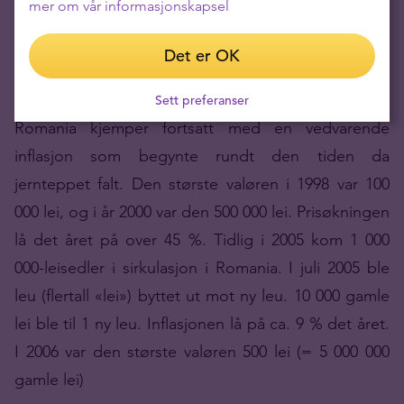
mer om vår informasjonskapsel
erstattet med 1 ny zloty i valutareformen i 1994 .
Det er OK
Romania (2000–2005)
Sett preferanser
Romania kjemper fortsatt med en vedvarende
inflasjon som begynte rundt den tiden da
jernteppet falt. Den største valøren i 1998 var 100
000 lei, og i år 2000 var den 500 000 lei. Prisøkningen
lå det året på over 45 %. Tidlig i 2005 kom 1 000
000-leisedler i sirkulasjon i Romania. I juli 2005 ble
leu (flertall «lei») byttet ut mot ny leu. 10 000 gamle
lei ble til 1 ny leu. Inflasjonen lå på ca. 9 % det året.
I 2006 var den største valøren 500 lei (= 5 000 000
gamle lei)