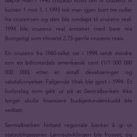
døpte man i 1990 cruzado novo om til cruzeiro til
kursen 1 mot 1. I 1993 tok man igjen bort tre nuller
fra cruzeiroen og den ble omdøpt til cruzeiro real.
1994 ble cruzeiro real erstattet med bare rea
(kongelig) som tilsvarte 2,75 gamle cruzeiro reais.
En cruzeiro fra 1960-tallet var i 1994 verdt mindre
enn en billiontedels amerikansk cent (1/1 000 000
000 000) etter et antall devalueringer og
valutafornyelser. Følgende tiltak ble gjort i 1994: Et
lovforslag som gikk ut på at Sentralbanken ikke
lenger skulle finansiere budsjettunderskudd ble
vedtatt.
Sentralbanken forbød regionale banker å gi ut
statsobligasjoner. Lønnsutviklingen ble frosset, og