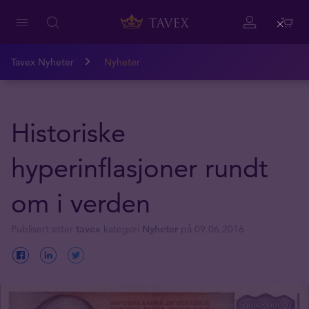
Close
Tavex Nyheter
Nyheter
Historiske
hyperinflasjoner rundt
om i verden
Publisert etter
tavex
kategori
Nyheter
på 09.06.2016