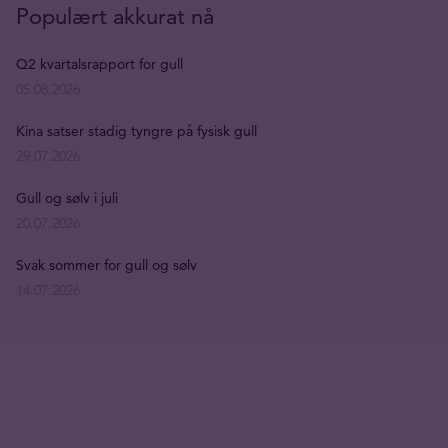
Populært akkurat nå
Q2 kvartalsrapport for gull
05.08.2026
Kina satser stadig tyngre på fysisk gull
29.07.2026
Gull og sølv i juli
20.07.2026
Svak sommer for gull og sølv
14.07.2026