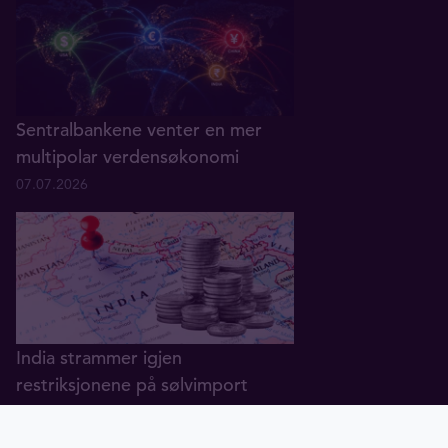
Sentralbankene venter en mer
multipolar verdensøkonomi
07.07.2026
India strammer igjen
restriksjonene på sølvimport
02.07.2026