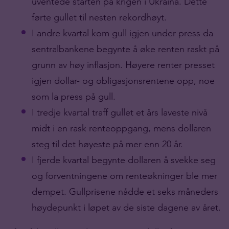
uventede starten på krigen i Ukraina. Dette
førte gullet til nesten rekordhøyt.
I andre kvartal kom gull igjen under press da
sentralbankene begynte å øke renten raskt på
grunn av høy inflasjon. Høyere renter presset
igjen dollar- og obligasjonsrentene opp, noe
som la press på gull.
I tredje kvartal traff gullet et års laveste nivå
midt i en rask renteoppgang, mens dollaren
steg til det høyeste på mer enn 20 år.
I fjerde kvartal begynte dollaren å svekke seg
og forventningene om renteøkninger ble mer
dempet. Gullprisene nådde et seks måneders
høydepunkt i løpet av de siste dagene av året.