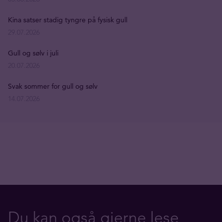
Kina satser stadig tyngre på fysisk gull
29.07.2026
Gull og sølv i juli
20.07.2026
Svak sommer for gull og sølv
14.07.2026
Du kan også gjerne lese