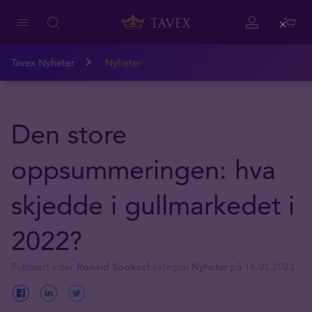
Close
Tavex Nyheter
Nyheter
Den store
oppsummeringen: hva
skjedde i gullmarkedet i
2022?
Publisert etter
Ronald Sookael
kategori
Nyheter
på 16.01.2023