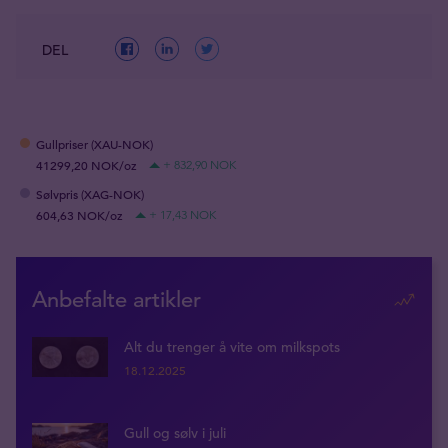
DEL
Gullpriser (XAU-NOK)
41299,20 NOK/oz
+ 832,90 NOK
Sølvpris (XAG-NOK)
604,63 NOK/oz
+ 17,43 NOK
Anbefalte artikler
Alt du trenger å vite om milkspots
18.12.2025
Gull og sølv i juli