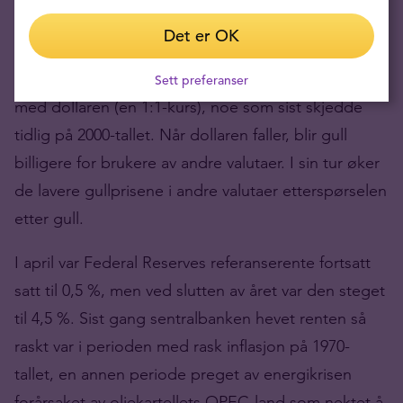
Ukraina og energikrisen i Europa. Det er spesifikt
Det er OK
euroen som står for det meste av vekten i
dollarindeksen. I september falt euroen til paritet
Sett preferanser
med dollaren (en 1:1-kurs), noe som sist skjedde
tidlig på 2000-tallet. Når dollaren faller, blir gull
billigere for brukere av andre valutaer. I sin tur øker
de lavere gullprisene i andre valutaer etterspørselen
etter gull.
I april var Federal Reserves referanserente fortsatt
satt til 0,5 %, men ved slutten av året var den steget
til 4,5 %. Sist gang sentralbanken hevet renten så
raskt var i perioden med rask inflasjon på 1970-
tallet, en annen periode preget av energikrisen
forårsaket av oljekartellets OPEC-land som nektet å