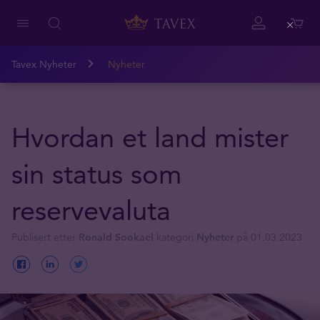
Close
Tavex Nyheter
Nyheter
Hvordan et land mister
sin status som
reservevaluta
Publisert etter
Ronald Sookael
kategori
Nyheter
på 01.03.2023