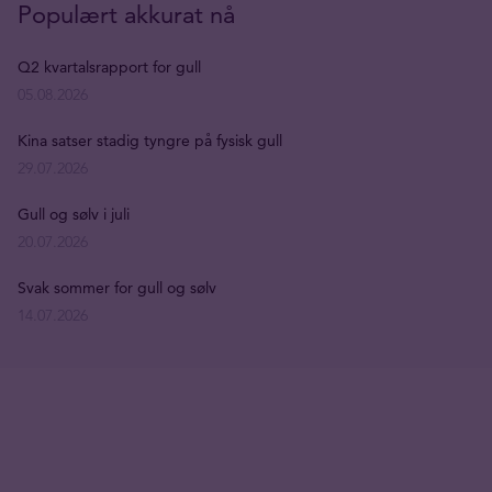
Populært akkurat nå
Q2 kvartalsrapport for gull
05.08.2026
Kina satser stadig tyngre på fysisk gull
29.07.2026
Gull og sølv i juli
20.07.2026
Svak sommer for gull og sølv
14.07.2026