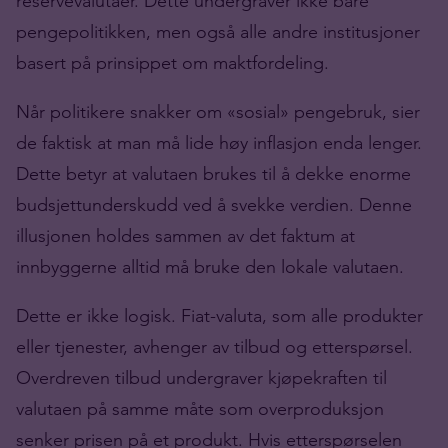
reservevalutaer. Dette undergraver ikke bare
pengepolitikken, men også alle andre institusjoner
basert på prinsippet om maktfordeling.
Når politikere snakker om «sosial» pengebruk, sier
de faktisk at man må lide høy inflasjon enda lenger.
Dette betyr at valutaen brukes til å dekke enorme
budsjettunderskudd ved å svekke verdien. Denne
illusjonen holdes sammen av det faktum at
innbyggerne alltid må bruke den lokale valutaen.
Dette er ikke logisk. Fiat-valuta, som alle produkter
eller tjenester, avhenger av tilbud og etterspørsel.
Overdreven tilbud undergraver kjøpekraften til
valutaen på samme måte som overproduksjon
senker prisen på et produkt. Hvis etterspørselen