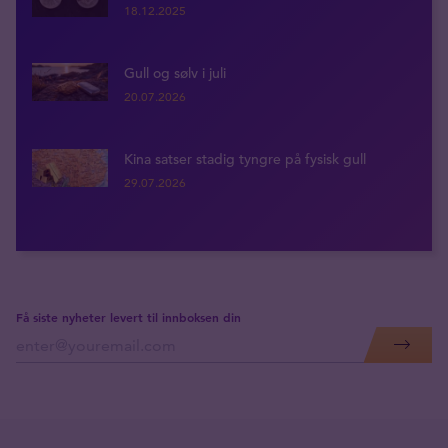
18.12.2025
Gull og sølv i juli
20.07.2026
Kina satser stadig tyngre på fysisk gull
29.07.2026
Få siste nyheter levert til innboksen din