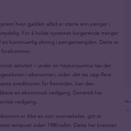
tem hvor gjelden alltid er større enn penger i
tydelig. For å holde systemet fungerende trenger
d en kontinuerlig økning i pengemengden. Dette er
nt forekommer.
misk aktivitet – under en høykonjunktur tas det
ngeveksten i økonomien, siden det tas opp flere
beste prediktoren for fremtiden, kan den
ikere en økonomisk nedgang. Generelt har
nomisk nedgang.
Få 
nomi er ikke en stor overraskelse, gitt at
keste tempoet siden 1980-tallet. Dette har bremset