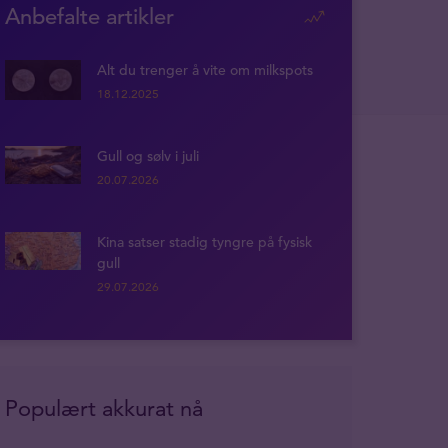
Anbefalte artikler
Alt du trenger å vite om milkspots
18.12.2025
Gull og sølv i juli
20.07.2026
Kina satser stadig tyngre på fysisk
gull
29.07.2026
Populært akkurat nå