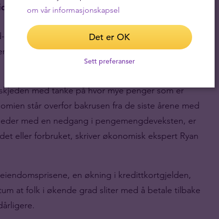
siden 2020
om vår informasjonskapsel
Salerno økt med 203 prosent. For øyeblikket
Det er OK
ner dollar av dette har blitt opprettet siden januar
Sett preferanser
eskjeden med tanke på hvor mye penger som er
omien står overfor bakrusen fra de siste årene med
 måneder med en nedgang i pengemengdeveksten, er
et eller forbruket, skriver økonomisk ekspert Ryan
endomsprisene, en økning i kredittkortgjelden,
um at folk i økende grad sliter med å betale tilbake
dårligere.