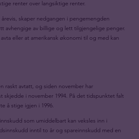
tige renter over langsiktige renter.
r i årevis, skaper nedgangen i pengemengden
t avhengige av billige og lett tilgjengelige penger.
il avta eller at amerikansk økonomi til og med kan
n raskt avtatt, og siden november har
skjedde i november 1994. På det tidspunktet falt
å stige igjen i 1996.
innskudd som umiddelbart kan veksles inn i
idsinnskudd inntil to år og spareinnskudd med en