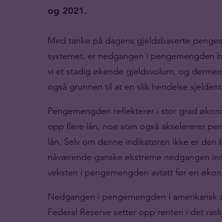
og 2021.
Med tanke på dagens gjeldsbaserte pengesys
systemet, er nedgangen i pengemengden be
vi et stadig økende gjeldsvolum, og derme
også grunnen til at en slik hendelse sjelde
Pengemengden reflekterer i stor grad økono
opp flere lån, noe som også akselererer pe
lån. Selv om denne indikatoren ikke er den 
nåværende ganske ekstreme nedgangen ind
veksten i pengemengden avtatt før en øko
Nedgangen i pengemengden i amerikansk øko
Federal Reserve setter opp renten i det ras