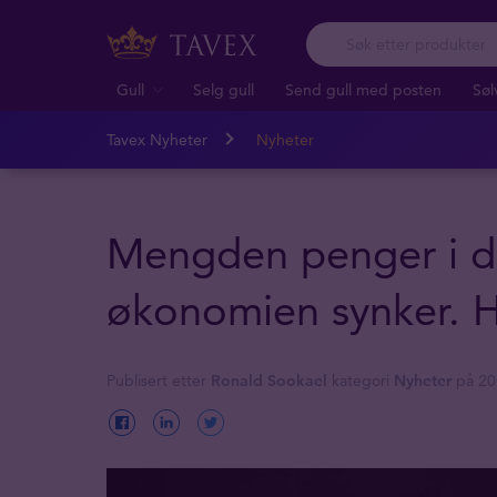
Gull
Selg gull
Send gull med posten
Søl
Tavex Nyheter
Nyheter
Mengden penger i d
økonomien synker. Hv
Publisert etter
Ronald Sookael
kategori
Nyheter
på 20