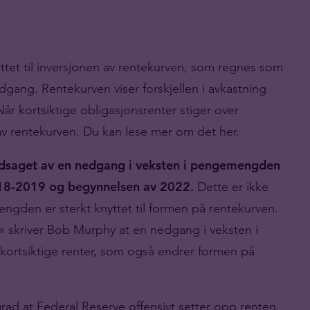
tet til inversjonen av rentekurven, som regnes som
gang. Rentekurven viser forskjellen i avkastning
år kortsiktige obligasjonsrenter stiger over
n av rentekurven. Du kan lese mer om det her.
 ledsaget av en nedgang i veksten i pengemengden
018-2019 og begynnelsen av 2022.
Dette er ikke
gden er sterkt knyttet til formen på rentekurven.
 skriver Bob Murphy at en nedgang i veksten i
kortsiktige renter, som også endrer formen på
grad at Federal Reserve offensivt setter opp renten.