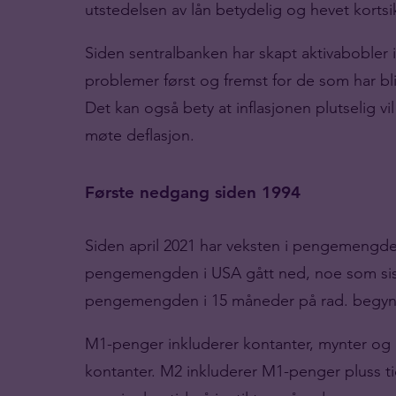
utstedelsen av lån betydelig og hevet kortsik
Siden sentralbanken har skapt aktivaboble
problemer først og fremst for de som har blit
Det kan også bety at inflasjonen plutselig v
møte deflasjon.
Første nedgang siden 1994
Siden april 2021 har veksten i pengemengde
pengemengden i USA gått ned, noe som sist 
pengemengden i 15 måneder på rad. begynte 
M1-penger inkluderer kontanter, mynter og 
kontanter. M2 inkluderer M1-penger pluss t