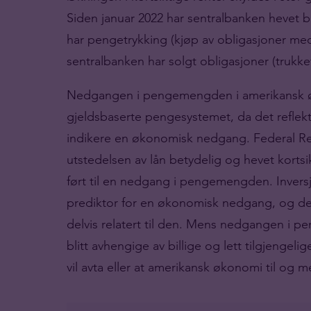
Siden januar 2022 har sentralbanken hevet bas
har pengetrykking (kjøp av obligasjoner me
sentralbanken har solgt obligasjoner (trukk
Nedgangen i pengemengden i amerikansk øk
gjeldsbaserte pengesystemet, da det reflek
indikere en økonomisk nedgang. Federal Re
utstedelsen av lån betydelig og hevet kortsi
ført til en nedgang i pengemengden. Invers
prediktor for en økonomisk nedgang, og 
delvis relatert til den. Mens nedgangen i
blitt avhengige av billige og lett tilgjengeli
vil avta eller at amerikansk økonomi til og 