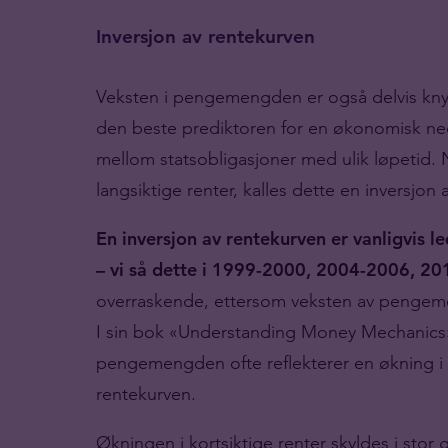
Inversjon av rentekurven
Veksten i pengemengden er også delvis knyt
den beste prediktoren for en økonomisk ned
mellom statsobligasjoner med ulik løpetid. N
langsiktige renter, kalles dette en inversjo
En inversjon av rentekurven er vanligvis
– vi så dette i 1999-2000, 2004-2006, 2
overraskende, ettersom veksten av pengemen
I sin bok «Understanding Money Mechanics»
pengemengden ofte reflekterer en økning i 
rentekurven.
Økningen i kortsiktige renter skyldes i stor 