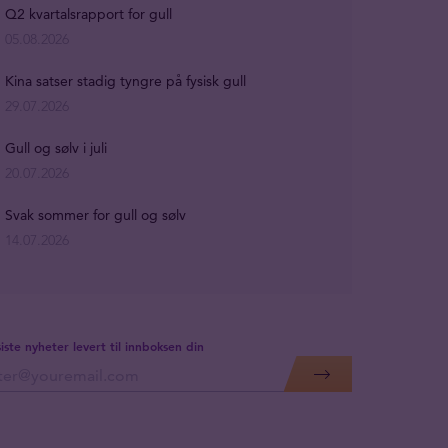
Q2 kvartalsrapport for gull
05.08.2026
Kina satser stadig tyngre på fysisk gull
29.07.2026
Gull og sølv i juli
20.07.2026
Svak sommer for gull og sølv
14.07.2026
siste nyheter levert til innboksen din