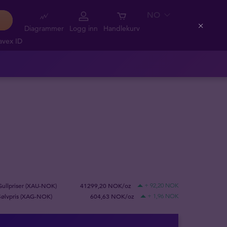
NO
Diagrammer
Logg inn
Handlekurv
Close
avex ID
Gullpriser (XAU-NOK)
41299,20 NOK/oz
+ 92,20 NOK
Sølvpris (XAG-NOK)
604,63 NOK/oz
+ 1,96 NOK