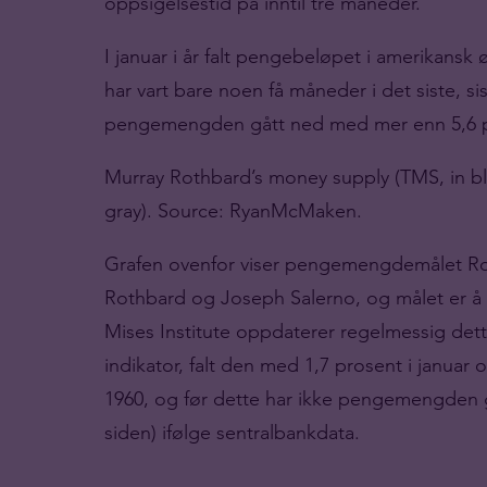
oppsigelsestid på inntil tre måneder.
I januar i år falt pengebeløpet i amerikans
har vart bare noen få måneder i det siste, sis
pengemengden gått ned med mer enn 5,6 
Murray Rothbard’s money supply (TMS, in bl
gray).
Source: RyanMcMaken.
Grafen ovenfor viser pengemengdemålet Rot
Rothbard og Joseph Salerno, og målet er 
Mises Institute oppdaterer regelmessig dette 
indikator, falt den med 1,7 prosent i januar 
1960, og før dette har ikke pengemengden
siden) ifølge sentralbankdata.