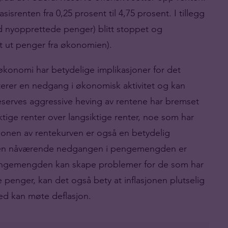
isrenten fra 0,25 prosent til 4,75 prosent. I tillegg
d nyopprettede penger) blitt stoppet og
et ut penger fra økonomien).
onomi har betydelige implikasjoner for det
terer en nedgang i økonomisk aktivitet og kan
serves aggressive heving av rentene har bremset
ktige renter over langsiktige renter, noe som har
jonen av rentekurven er også en betydelig
den nåværende nedgangen i pengemengden er
 pengemengden kan skape problemer for de som har
ge penger, kan det også bety at inflasjonen plutselig
med kan møte deflasjon.