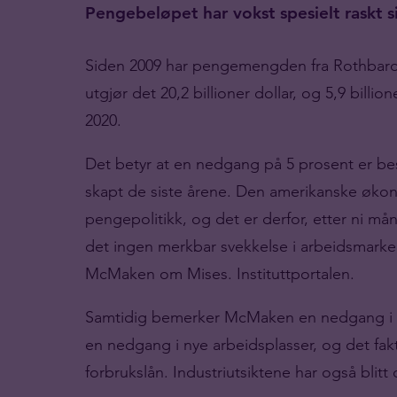
Pengebeløpet har vokst spesielt raskt 
Siden 2009 har pengemengden fra Rothbard-
utgjør det 20,2 billioner dollar, og 5,9 billio
2020.
Det betyr at en nedgang på 5 prosent er b
skapt de siste årene. Den amerikanske økon
pengepolitikk, og det er derfor, etter ni
det ingen merkbar svekkelse i arbeidsmarked
McMaken om Mises. Instituttportalen.
Samtidig bemerker McMaken en nedgang i ei
en nedgang i nye arbeidsplasser, og det fakt
forbrukslån.
Industriutsiktene har også blitt 