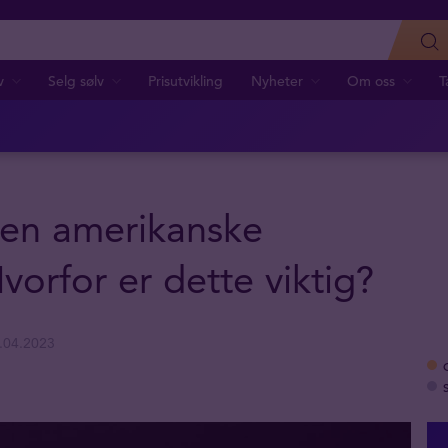
v
Selg sølv
Prisutvikling
Nyheter
Om oss
T
en amerikanske
orfor er dette viktig?
.04.2023