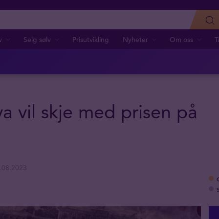
v
Selg sølv
Prisutvikling
Nyheter
Om oss
T
va vil skje med prisen på
.08.2023