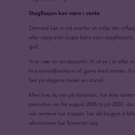
Stagflasjon kan være i vente
Dermed kan vi stå overfor et miljø der infla
eller stagnerer (også kjent som stagflasjon), 
gull.
Vi er nær et vendepunkt. Vi vil se i år eller 
hva sentralbankene vil gjøre med renten. For ø
fast på dagens nivåer en stund.
Men hvis du ser på historien, har ikke rente
perioden var fra august 2006 til juli 2007, d
når rentene har toppet, har de begynt å fall
økonomien har forverret seg.