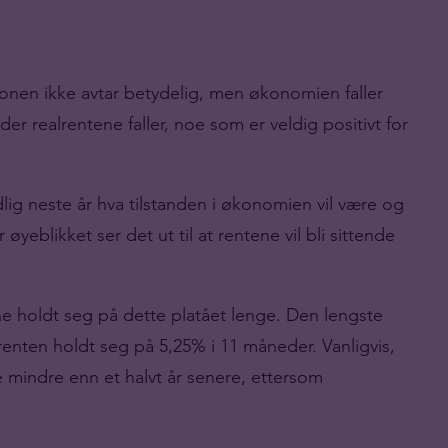
sjonen ikke avtar betydelig, men økonomien faller
der realrentene faller, noe som er veldig positivt for
tidlig neste år hva tilstanden i økonomien vil være og
yeblikket ser det ut til at rentene vil bli sittende
ne holdt seg på dette platået lenge. Den lengste
a renten holdt seg på 5,25% i 11 måneder. Vanligvis,
e mindre enn et halvt år senere, ettersom