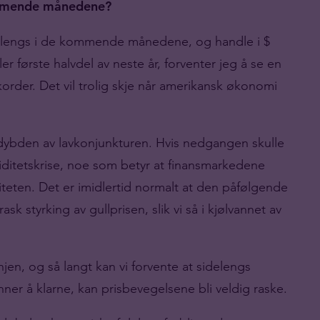
kommende månedene?
sidelengs i de kommende månedene, og handle i $
er første halvdel av neste år, forventer jeg å se en
order. Det vil trolig skje når amerikansk økonomi
 dybden av lavkonjunkturen. Hvis nedgangen skulle
viditetskrise, noe som betyr at finansmarkedene
iditeten. Det er imidlertid normalt at den påfølgende
 styrking av gullprisen, slik vi så i kjølvannet av
njen, og så langt kan vi forvente at sidelengs
nner å klarne, kan prisbevegelsene bli veldig raske.