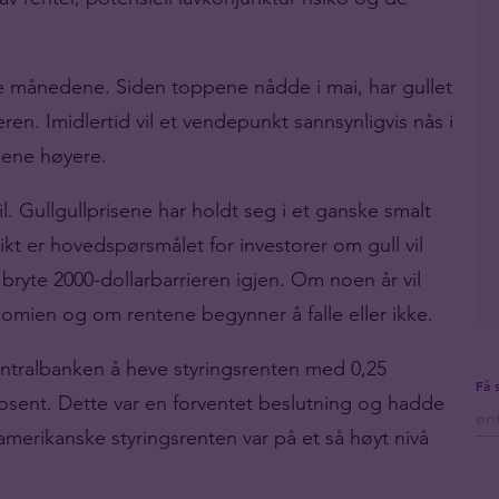
ste månedene. Siden toppene nådde i mai, har gullet
en. Imidlertid vil et vendepunkt sannsynligvis nås i
isene høyere.
il. Gullgullprisene har holdt seg i et ganske smalt
kt er hovedspørsmålet for investorer om gull vil
 bryte 2000-dollarbarrieren igjen. Om noen år vil
nomien og om rentene begynner å falle eller ikke.
sentralbanken å heve styringsrenten med 0,25
Få 
 prosent. Dette var en forventet beslutning og hadde
 amerikanske styringsrenten var på et så høyt nivå