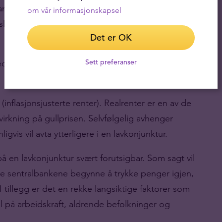
n lese mer om det her) og til en viss grad av
om vår informasjonskapsel
like raske rentehevinger tradisjonelt har blitt
Det er OK
 utgangen av dette året eller i første halvår neste
Sett preferanser
ten (inflasjonsjusterte renter). Realrenter er en av de
virkning på gullprisen. Selvfølgelig avhenger
gvis vil avta ytterligere i en lavkonjunktur.
 en lavkonjunktur svært forutsigbar. Som sagt vil
ne sentralbankene begynne å trykke penger igjen,
I tillegg er det en rekke langsiktige faktorer som
 på arbeidskraft, aldrende befolkninger og