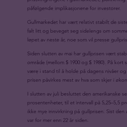
påfølgende implikasjonene for investorer.
Gullmarkedet har vært relativt stabilt de si
falt litt og beveget seg sidelengs om sommer
løpet av neste år, noe som vil presse gullpr
Siden slutten av mai har gullprisen vært stab
område (mellom $ 1900 og $ 1980). På kort si
være i stand til å holde på dagens nivåer og
prisen påvirkes mest av hva som skjer i øko
I slutten av juli besluttet den amerikanske 
prosentenheter, til et intervall på 5,25–5,5
ikke mye innvirkning på gullprisen. Sist den
var for mer enn 22 år siden.