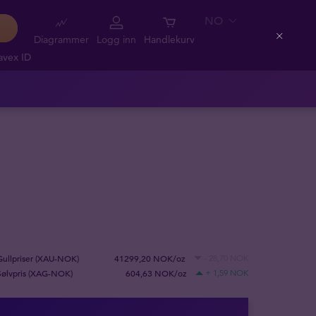
NO
Diagrammer
Logg inn
Handlekurv
Close
avex ID
Gullpriser (XAU-NOK)
41299,20 NOK/oz
- 28,70 NOK
Sølvpris (XAG-NOK)
604,63 NOK/oz
+ 1,59 NOK