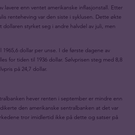
 av lavere enn ventet amerikanske inflasjonstall. Etter
lis renteheving var den siste i syklusen. Dette økte
dollaren styrket seg i andre halvdel av juli, men
til 1965,6 dollar per unse. I de første dagene av
dles for tiden til 1936 dollar. Sølvprisen steg med 8,8
lvpris på 24,7 dollar.
tralbanken hever renten i september er mindre enn
indikerte den amerikanske sentralbanken at det var
arkedene tror imidlertid ikke på dette og satser på