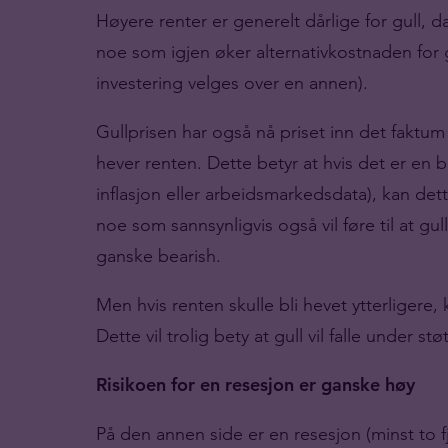
Høyere renter er generelt dårlige for gull, 
noe som igjen øker alternativkostnaden for 
investering velges over en annen).
Gullprisen har også nå priset inn det faktu
hever renten. Dette betyr at hvis det er en
inflasjon eller arbeidsmarkedsdata), kan dett
noe som sannsynligvis også vil føre til at gu
ganske bearish.
Men hvis renten skulle bli hevet ytterligere,
Dette vil trolig bety at gull vil falle under st
Risikoen for en resesjon er ganske høy
På den annen side er en resesjon (minst to f