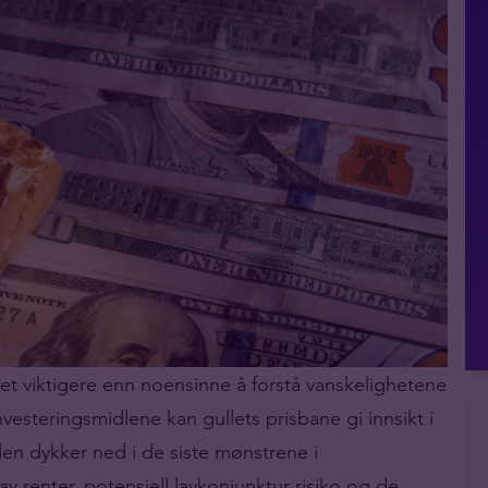
et viktigere enn noensinne å forstå vanskelighetene
esteringsmidlene kan gullets prisbane gi innsikt i
en dykker ned i de siste mønstrene i
v renter, potensiell lavkonjunktur risiko og de