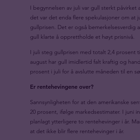
I begynnelsen av juli var gull sterkt påvirket
det var det enda flere spekulasjoner om at ju
gullprisen. Det er også bemerkelsesverdig at 
gull klarte å opprettholde et høyt prisnivå.
I juli steg gullprisen med totalt 2,4 prosent 
august har gull imidlertid falt kraftig og han
prosent i juli for å avslutte måneden til en sø
Er rentehevingene over?
Sannsynligheten for at den amerikanske sen
20 prosent, ifølge markedsestimater. I juni 
planlagt ytterligere to rentehevinger i år. M
at det ikke blir flere rentehevinger i år.