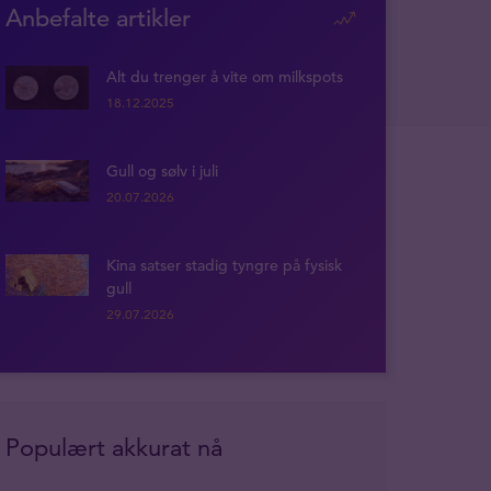
Anbefalte artikler
Alt du trenger å vite om milkspots
18.12.2025
Gull og sølv i juli
20.07.2026
Kina satser stadig tyngre på fysisk
gull
29.07.2026
Populært akkurat nå