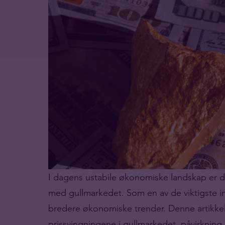
I dagens ustabile økonomiske landskap er d
med gullmarkedet. Som en av de viktigste inv
bredere økonomiske trender. Denne artikkel
prissvingningene i gullmarkedet, påvirkning a