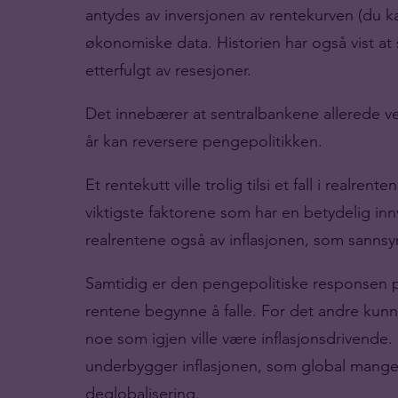
antydes av inversjonen av rentekurven (du ka
økonomiske data. Historien har også vist at s
etterfulgt av resesjoner.
Det innebærer at sentralbankene allerede ved
år kan reversere pengepolitikken.
Et rentekutt ville trolig tilsi et fall i realren
viktigste faktorene som har en betydelig inn
realrentene også av inflasjonen, som sannsynli
Samtidig er den pengepolitiske responsen på
rentene begynne å falle. For det andre kun
noe som igjen ville være inflasjonsdrivende. 
underbygger inflasjonen, som global mangel
deglobalisering.