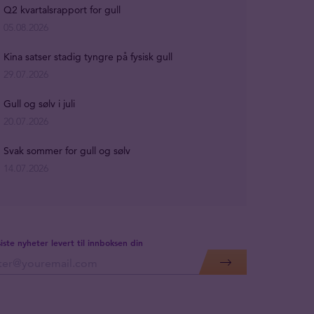
Q2 kvartalsrapport for gull
05.08.2026
Kina satser stadig tyngre på fysisk gull
29.07.2026
Gull og sølv i juli
20.07.2026
Svak sommer for gull og sølv
14.07.2026
siste nyheter levert til innboksen din