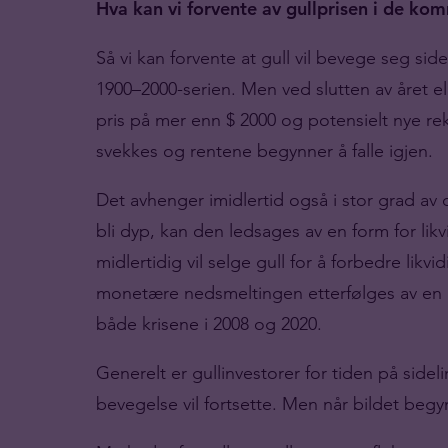
Hva kan vi forvente av gullprisen i de 
Så vi kan forvente at gull vil bevege seg 
1900–2000-serien. Men ved slutten av året ell
pris på mer enn $ 2000 og potensielt nye rek
svekkes og rentene begynner å falle igjen.
Det avhenger imidlertid også i stor grad av
bli dyp, kan den ledsages av en form for lik
midlertidig vil selge gull for å forbedre likv
monetære nedsmeltingen etterfølges av en rask
både krisene i 2008 og 2020.
Generelt er gullinvestorer for tiden på sideli
bevegelse vil fortsette. Men når bildet begy