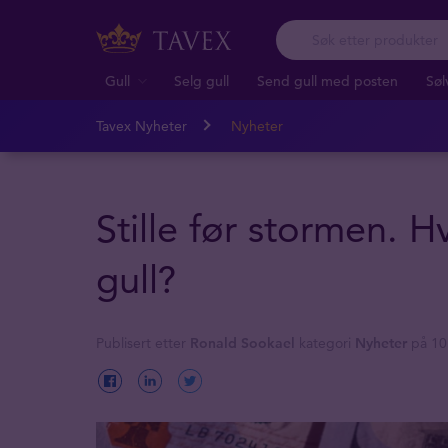
Gull
Selg gull
Send gull med posten
Søl
Tavex Nyheter
Nyheter
Stille før stormen. H
gull?
Publisert etter
Ronald Sookael
kategori
Nyheter
på 10