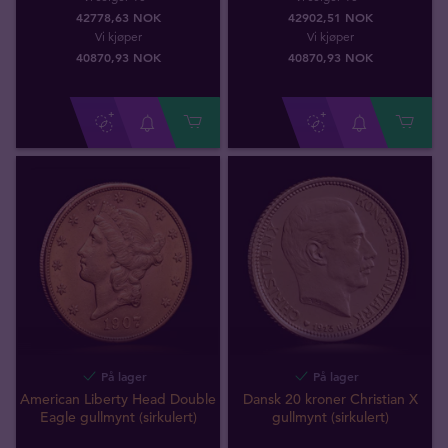
42778,63 NOK
42902,51 NOK
Vi kjøper
Vi kjøper
40870
,
93
NOK
40870
,
93
NOK
På lager
På lager
American Liberty Head Double
Dansk 20 kroner Christian X
Eagle gullmynt (sirkulert)
gullmynt (sirkulert)