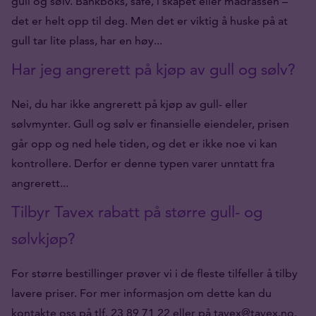
gull og sølv. Bankboks, safe, i skapet eller madrassen –
det er helt opp til deg. Men det er viktig å huske på at
gull tar lite plass, har en høy...
Har jeg angrerett på kjøp av gull og sølv?
Nei, du har ikke angrerett på kjøp av gull- eller
sølvmynter. Gull og sølv er finansielle eiendeler, prisen
går opp og ned hele tiden, og det er ikke noe vi kan
kontrollere. Derfor er denne typen varer unntatt fra
angrerett...
Tilbyr Tavex rabatt på større gull- og
sølvkjøp?
For større bestillinger prøver vi i de fleste tilfeller å tilby
lavere priser. For mer informasjon om dette kan du
kontakte oss på tlf. 23 89 71 22 eller på tavex@tavex.no.