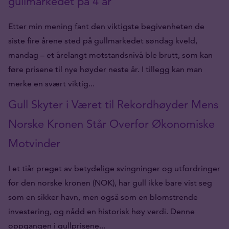
gullmarkedet på 4 år
Etter min mening fant den viktigste begivenheten de
siste fire årene sted på gullmarkedet søndag kveld,
mandag – et årelangt motstandsnivå ble brutt, som kan
føre prisene til nye høyder neste år. I tillegg kan man
merke en svært viktig...
Gull Skyter i Været til Rekordhøyder Mens
Norske Kronen Står Overfor Økonomiske
Motvinder
I et tiår preget av betydelige svingninger og utfordringer
for den norske kronen (NOK), har gull ikke bare vist seg
som en sikker havn, men også som en blomstrende
investering, og nådd en historisk høy verdi. Denne
oppgangen i gullprisene...