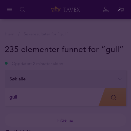
Close
Hjem
Søkeresultater for ”
gull
”
235 elementer funnet for “gull”
Oppdatert 2 minutter siden
Filtre