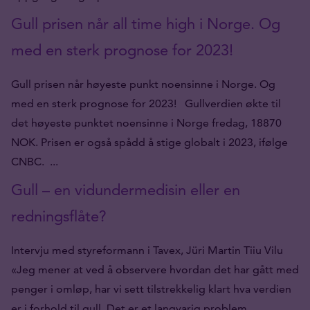
Gull prisen når all time high i Norge. Og
med en sterk prognose for 2023!
Gull prisen når høyeste punkt noensinne i Norge. Og
med en sterk prognose for 2023! Gullverdien økte til
det høyeste punktet noensinne i Norge fredag, 18870
NOK. Prisen er også spådd å stige globalt i 2023, ifølge
CNBC. ...
Gull – en vidundermedisin eller en
redningsflåte?
Intervju med styreformann i Tavex, Jüri Martin Tiiu Vilu
«Jeg mener at ved å observere hvordan det har gått med
penger i omløp, har vi sett tilstrekkelig klart hva verdien
er i forhold til gull. Det er et langvarig problem....