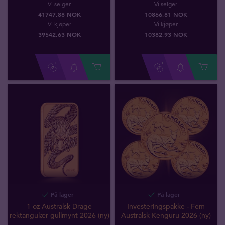
Vi selger
Vi selger
41747,88 NOK
10866,81 NOK
Vi kjøper
Vi kjøper
39542
,
63
NOK
10382
,
93
NOK
På lager
På lager
1 oz Australsk Drage
Investeringspakke - Fem
rektangulær gullmynt 2026 (ny)
Australsk Kenguru 2026 (ny)