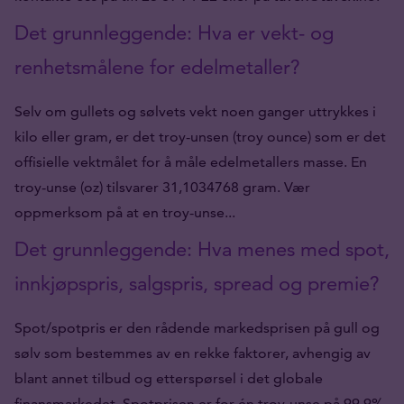
Det grunnleggende: Hva er vekt- og
renhetsmålene for edelmetaller?
Selv om gullets og sølvets vekt noen ganger uttrykkes i
kilo eller gram, er det troy-unsen (troy ounce) som er det
offisielle vektmålet for å måle edelmetallers masse. En
troy-unse (oz) tilsvarer 31,1034768 gram. Vær
oppmerksom på at en troy-unse...
Det grunnleggende: Hva menes med spot,
innkjøpspris, salgspris, spread og premie?
Spot/spotpris er den rådende markedsprisen på gull og
sølv som bestemmes av en rekke faktorer, avhengig av
blant annet tilbud og etterspørsel i det globale
finansmarkedet. Spotprisen er for én troy-unse på 99,9%