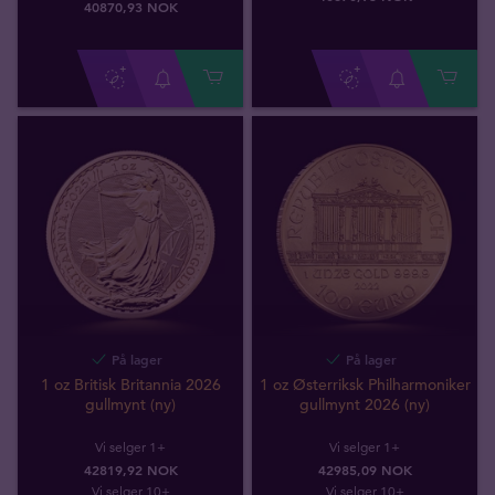
40870
,
93
NOK
På lager
På lager
1 oz Britisk Britannia 2026
1 oz Østerriksk Philharmoniker
gullmynt (ny)
gullmynt 2026 (ny)
Vi selger 1+
Vi selger 1+
42819,92 NOK
42985,09 NOK
Vi selger 10+
Vi selger 10+