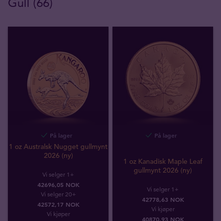
Gull (66)
På lager
På lager
1 oz Australsk Nugget gullmynt
2026 (ny)
1 oz Kanadisk Maple Leaf
gullmynt 2026 (ny)
Vi selger 1+
42696,05 NOK
Vi selger 1+
Vi selger 20+
42778,63 NOK
42572,17 NOK
Vi kjøper
Vi kjøper
40870
,
93
NOK