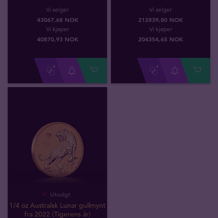
Vi selger
Vi selger
43067,68 NOK
212839,80 NOK
Vi kjøper
Vi kjøper
40870
,
93
NOK
204354
,
65
NOK
Utsolgt
1/4 oz Australsk Lunar gullmynt
fra 2022 (Tigerens år)