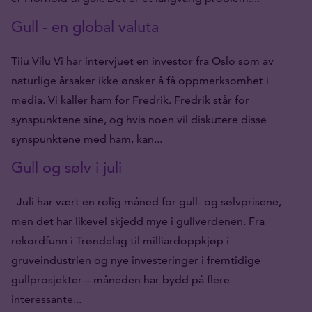
Gull - en global valuta
Tiiu Vilu Vi har intervjuet en investor fra Oslo som av
naturlige årsaker ikke ønsker å få oppmerksomhet i
media. Vi kaller ham for Fredrik. Fredrik står for
synspunktene sine, og hvis noen vil diskutere disse
synspunktene med ham, kan...
Gull og sølv i juli
Juli har vært en rolig måned for gull- og sølvprisene,
men det har likevel skjedd mye i gullverdenen. Fra
rekordfunn i Trøndelag til milliardoppkjøp i
gruveindustrien og nye investeringer i fremtidige
gullprosjekter – måneden har bydd på flere
interessante...